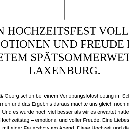
N HOCHZEITSFEST VOL
OTIONEN UND FREUDE 
ETEM SPÄTSOMMERWET
LAXENBURG.
& Georg schon bei einem Verlobungsfotoshooting im Sc
nen und das Ergebnis daraus machte uns gleich noch m
 Und es wurde noch viel besser als wir es erwartet hat
ochzeitstag – emotional und voller Freude. Eine Liebes
önt mit einer Feuershow am Abend. Diese Hochzeit und di