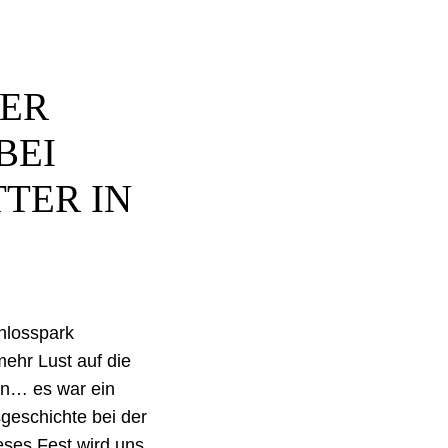
LER
BEI
TER IN
hlosspark
ehr Lust auf die
ten… es war ein
geschichte bei der
eses Fest wird uns