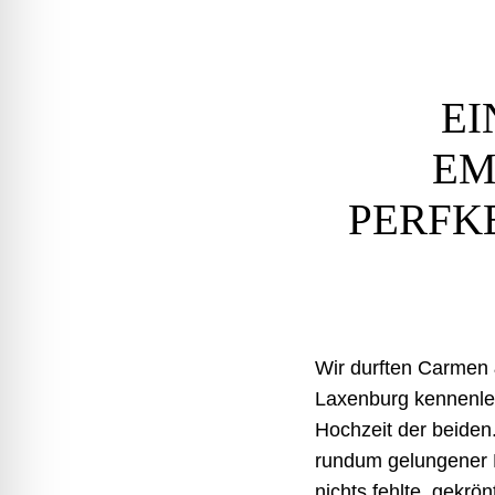
EI
EM
PERFK
Wir durften Carmen 
Laxenburg kennenler
Hochzeit der beiden.
rundum gelungener H
nichts fehlte, gekr